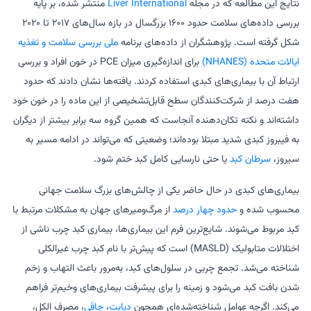
نتایج این مطالعه که در مجله
Liver International
منتشر شده، بر پایه
بررسی داده‌های سلامت حدود ۱۶۰۰ بزرگسال در بازه سال‌های ۲۰۱۷ تا ۲۰۲۰
شکل گرفته است. پژوهشگران از داده‌های برنامه
ملی بررسی سلامت و تغذیه
ایالات متحده (NHANES)
برای اندازه‌گیری میزان PCE در خون افراد و بررسی
ارتباط آن با بیماری‌های کبدی استفاده کردند. یافته‌ها نشان دادند که حدود
هفت درصد از شرکت‌کنندگان سطح قابل‌تشخیصی از این ماده را در خون خود
داشته‌اند و نکته تکان‌دهنده آنجاست که همین گروه سه برابر بیشتر از دیگران
به فیبروز کبدی شدید مبتلا بوده‌اند؛ وضعیتی که می‌تواند در ادامه مسیر به
سیروز،
سرطان کبد
یا حتی نارسایی کامل کبد ختم شود.
بیماری‌های کبدی در حال حاضر یکی از چالش‌های بزرگ سلامت جهانی
محسوب شده و
حدود چهار درصد
از مرگ‌ومیرهای جهان به مشکلات مرتبط با
کبد مربوط می‌شوند. شایع‌ترین فرم این بیماری‌ها، بیماری کبد چرب ناشی از
اختلالات متابولیک (MASLD) است که پیش‌تر با نام کبد چرب غیرالکلی
شناخته می‌شد. تجمع چربی در سلول‌های کبد، به‌مرور باعث التهاب و زخم
شدن بافت کبد می‌شود و زمینه را برای پیشرفت بیماری‌های وخیم‌تر فراهم
می‌کند. اگرچه عوامل شناخته‌شده‌ای همچون
دیابت
،
چاقی
، مصرف الکل،