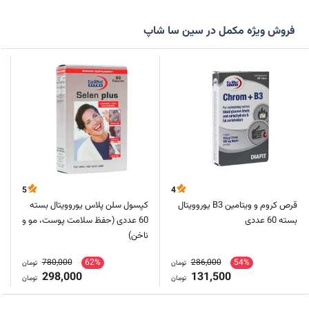
فروش ویژه مکمل در سین سا شاپ
5
4
قرص کروم و ویتامین B3 یوروویتال
کپسول سلن پلاس یوروویتال بسته
بسته 60 عددی
60 عددی (حفظ سلامت پوست، مو و
ناخن)
780,000
62%
286,000
54%
تومان
تومان
298,000
131,500
تومان
تومان