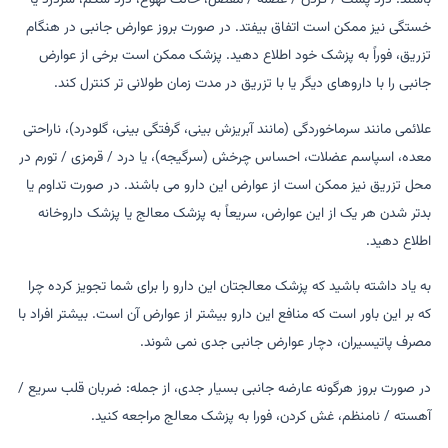
باشند. درد پشت / گردن / عضله / مفصل، حالت تهوع، درد شکم، سردرد یا
خستگی نیز ممکن است اتفاق بیفتد. در صورت بروز عوارض جانبی در هنگام
تزریق، فوراً به پزشک خود اطلاع دهید. پزشک ممکن است برخی از عوارض
جانبی را با داروهای دیگر یا با تزریق در مدت زمان طولانی تر کنترل کند.
علائمی مانند سرماخوردگی (مانند آبریزش بینی، گرفتگی بینی، گلودرد)، ناراحتی
معده، اسپاسم عضلات، احساس چرخش (سرگیجه)، یا درد / قرمزی / تورم در
محل تزریق نیز ممکن است از عوارض این دارو می باشند. در صورت تداوم یا
بدتر شدن هر یک از این عوارض، سریعاً به پزشک معالج یا پزشک داروخانه
اطلاع دهید.
به یاد داشته باشید که پزشک معالجتان این دارو را برای شما تجویز کرده چرا
که بر این باور است که منافع این دارو بیشتر از عوارض آن است. بیشتر افراد با
مصرف پاتیسیران، دچار عوارض جانبی جدی نمی شوند.
در صورت بروز هرگونه عارضه جانبی بسیار جدی، از جمله: ضربان قلب سریع /
آهسته / نامنظم، غش کردن، فورا به پزشک معالج مراجعه کنید.