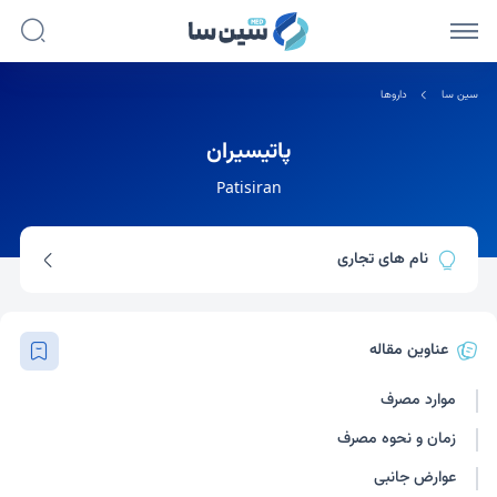
سین سا
داروها
پاتیسیران
Patisiran
نام های تجاری
اونپاترو
عناوین مقاله
موارد مصرف
زمان و نحوه مصرف
عوارض جانبی