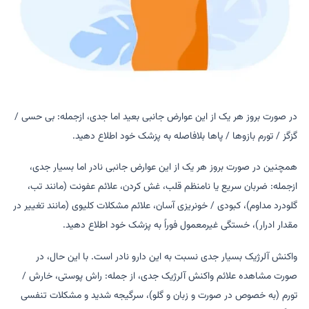
در صورت بروز هر یک از این عوارض جانبی بعید اما جدی، ازجمله: بی حسی /
گزگز / تورم بازوها / پاها بلافاصله به پزشک خود اطلاع دهید.
همچنین در صورت بروز هر یک از این عوارض جانبی نادر اما بسیار جدی،
ازجمله: ضربان سریع یا نامنظم قلب، غش کردن، علائم عفونت (مانند تب،
گلودرد مداوم)، کبودی / خونریزی آسان، علائم مشکلات کلیوی (مانند تغییر در
مقدار ادرار)، خستگی غیرمعمول فوراً به پزشک خود اطلاع دهید.
واکنش آلرژیک بسیار جدی نسبت به این دارو نادر است. با این حال، در
صورت مشاهده علائم واکنش آلرژیک جدی، از جمله: راش پوستی، خارش /
تورم (به خصوص در صورت و زبان و گلو)، سرگیجه شدید و مشکلات تنفسی