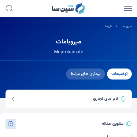
سین سا
داروها
مپروبامات
Meprobamate
توضیحات
بیماری های مرتبط
نام های تجاری
ایکوانیل
میلتاون
ام بی-تب
عناوین مقاله