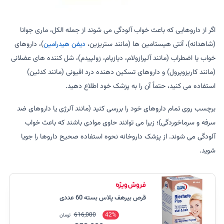
اگر از داروهایی که باعث خواب آلودگی می شوند از جمله الکل، ماری جوانا
(شاهدانه)، آنتی هیستامین ها (مانند ستریزین،
دیفن هیدرامین
)، داروهای
خواب یا اضطراب (مانند آلپرازولام، دیازپام، زولپیدم)، شل کننده های عضلانی
(مانند کاریزوپرول) و داروهای تسکین دهنده درد افیونی (مانند کدئین)
استفاده می کنید، حتماً آن را به پزشک خود اطلاع دهید.
برچسب روی تمام داروهای خود را بررسی کنید (مانند آلرژی یا داروهای ضد
سرفه و سرماخوردگی)؛ زیرا می توانند حاوی موادی باشند که باعث خواب
آلودگی می شوند. از پزشک داروخانه نحوه استفاده صحیح داروها را جویا
شوید.
قرص بیرهف پلاس بسته 60 عددی
616,000
42%
تومان