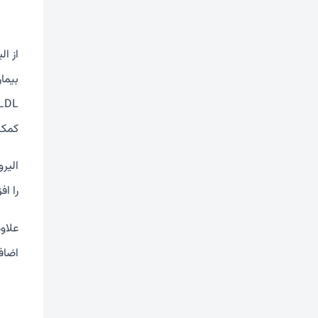
از ا
بیما
کمک 
را ا
علاو
اضاف