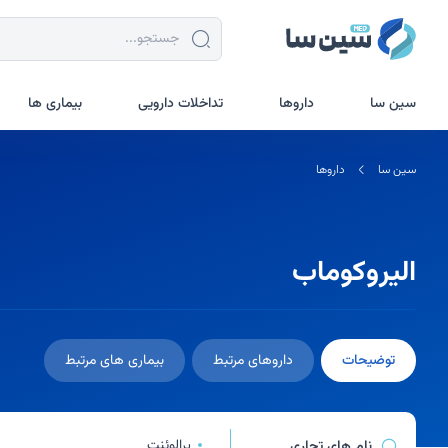
جستجو در سین سا
سین سا
داروها
تداخلات دارویی
بیماری ها
سین سا
داروها
الیروکوماب
توضیحات
داروهای مرتبط
بیماری های مرتبط
پرالوئنت
نام های تجاری