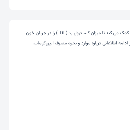
الیروکوماب (نام تجاری: پرالوئنت)، نوعی آنتی بادی ساختۀ بشر است که به کبد کمک می کند تا میزان کلسترول بد (LDL) را در جریان خون
ادامه اطلاعاتی درباره موارد و نحوه مصرف الیروکوماب،