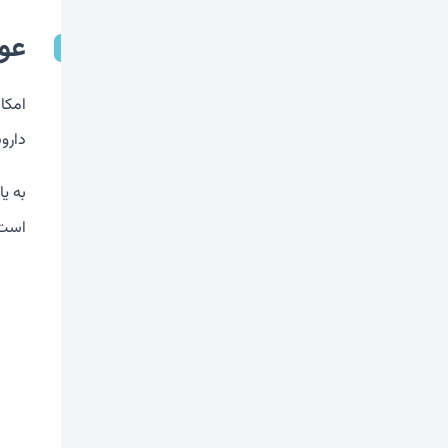
عو
امکا
دارو
به ی
است.