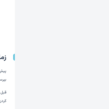
زم
پیش 
بپرس
کردن د