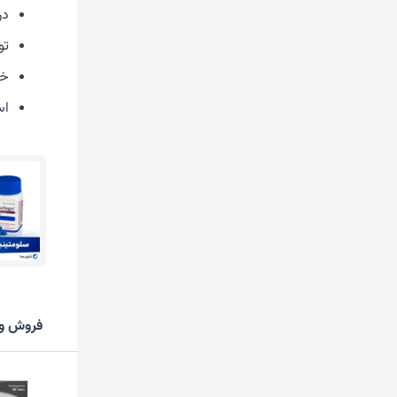
در
تو
خس
اس
فروش وی