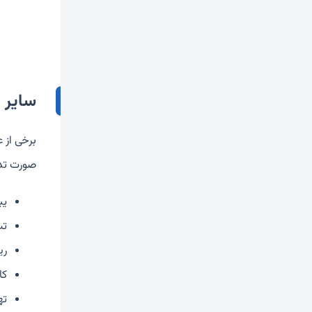
سایر 
برخی از ع
صورت تدا
یب
تب
ری
کا
ته