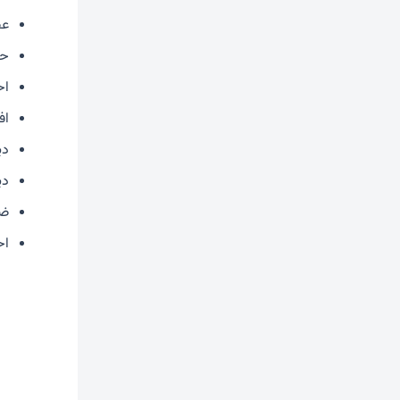
عص
حس
اح
اف
دی
دی
ضر
اح