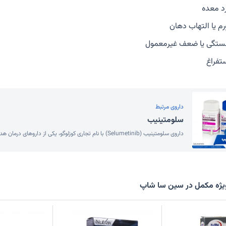
د معده
رم یا التهاب دهان
تگی یا ضعف غیرمعمول
تفراغ
داروی مرتبط
سلومتینیب
داروی سلومتینیب (Selumetinib) با نام تجاری کوزلوگو، یکی از داروهای درمان هدفمند است که در درمان عارضه ای ژنتیکی به نام نوروفیبرو...
ژه مکمل در سین سا شاپ