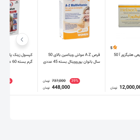
5
فرآورده دارویی طبیعی هلیگزور آ 50
قرص A Z مولتی ویتامین بالای 50
سال بانوان یوروویتال بسته 45 عددی
گرم بسته 60 عددی
41%
737,000
39%
تومان
0
448,000
12,000,0
تومان
تومان