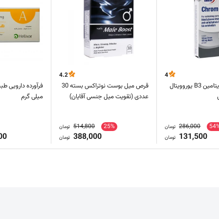
4.2
4
قرص کروم و ویتامین B3 یوروویتال
قرص میل بوست نوتراکس بسته 30
عددی (تقویت میل جنسی آقایان)
میلی گرم
514,800
25%
286,000
54
تومان
تومان
00
388,000
131,500
تومان
تومان