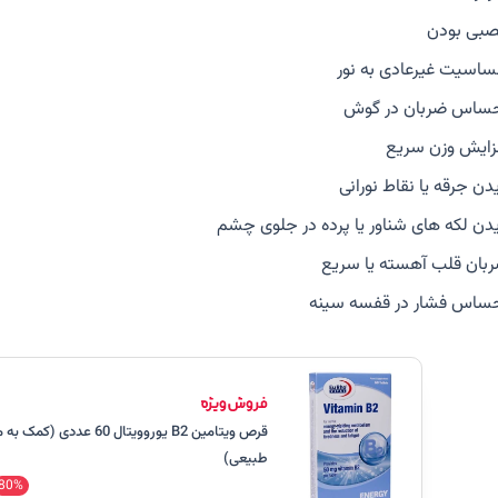
بی بودن
اسیت غیرعادی به نور
ساس ضربان در گوش
زایش وزن سریع
دن جرقه یا نقاط نورانی
دن لکه های شناور یا پرده در جلوی چشم
بان قلب آهسته یا سریع
ساس فشار در قفسه سینه
قرص ویتامین B2 یوروویتال 60 عددی
طبیعی)
80%