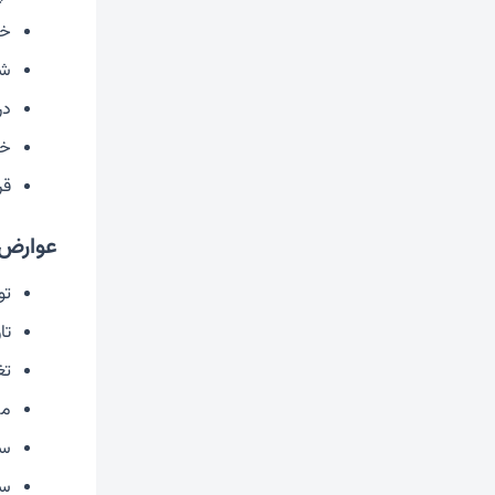
خا
شل
در
خو
قر
عوارض 
تو
تا
تغ
مش
سر
سر