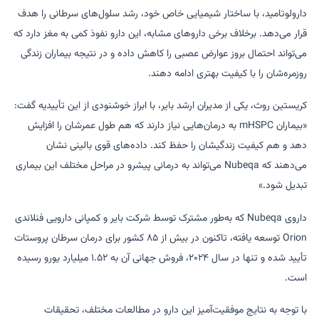
دارولوتامید، با ساختار شیمیایی خاص خود، رشد سلول‌های سرطانی را هدف
قرار می‌دهد. برخلاف برخی داروهای مشابه، این دارو نفوذ کمی به مغز دارد که
می‌تواند احتمال بروز عوارض عصبی را کاهش داده و در نتیجه بیماران زندگی
روزمره‌شان را با کیفیت بهتری ادامه دهند.
کریستین روث، یکی از مدیران ارشد بایر، با ابراز خوشنودی از این تأییدیه گفت:
«بیماران mHSPC به درمان‌هایی نیاز دارند که هم طول عمرشان را افزایش
دهد و هم کیفیت زندگیشان را حفظ کند. داده‌های قوی بالینی نشان
می‌دهند که Nubeqa می‌تواند به درمانی پیشرو در مراحل مختلف این بیماری
تبدیل شود.»
داروی Nubeqa که به‌طور مشترک توسط شرکت بایر و کمپانی دارویی فنلاندی
Orion توسعه یافته، تاکنون در بیش از ۸۵ کشور برای درمان سرطان پروستات
تأیید شده و تنها در سال ۲۰۲۴، فروش جهانی آن به ۱.۵۲ میلیارد یورو رسیده
است.
با توجه به نتایج موفقیت‌آمیز این دارو در مطالعات مختلف، تحقیقات