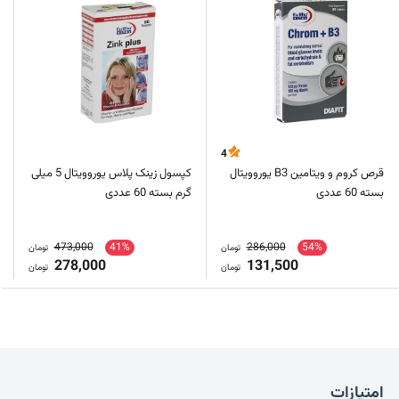
4
قرص کروم و ویتامین B3 یوروویتال
کپسول زینک پلاس یوروویتال 5 میلی
بسته 60 عددی
گرم بسته 60 عددی
473,000
41%
286,000
54%
تومان
تومان
278,000
131,500
تومان
تومان
امتیازات