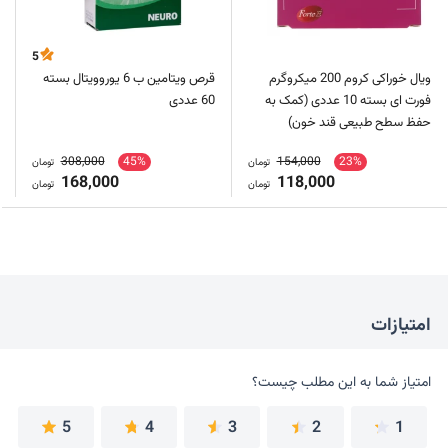
5
ویال خوراکی کروم 200 میکروگرم
قرص ویتامین ب 6 یوروویتال بسته
فورت ای بسته 10 عددی (کمک به
60 عددی
حفظ سطح طبیعی قند خون)
308,000
45%
154,000
23%
تومان
تومان
168,000
118,000
تومان
تومان
امتیازات
امتیاز شما به این مطلب چیست؟
امتیاز شما به این مطلب چیست؟
5
4
3
2
1