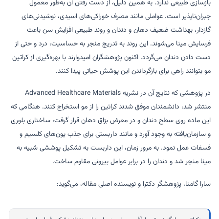
بازسازی طبیعی ندارد. به همین دلیل، از دست رفتن آن به‌طور معمول
جبران‌ناپذیر است. عواملی مانند مصرف خوراکی‌های اسیدی، نوشیدنی‌های
گازدار، بهداشت ضعیف دهان و دندان و روند طبیعی افزایش سن باعث
فرسایش مینا می‌شوند. این روند به تدریج منجر به حساسیت، درد و حتی از
دست دادن دندان می‌گردد. اکنون پژوهشگران امیدوارند با بهره‌گیری از کراتین
مو بتوانند راهی برای بازگرداندن این پوشش حیاتی پیدا کنند.
در پژوهشی که نتایج آن در نشریه Advanced Healthcare Materials
منتشر شد، دانشمندان موفق شدند کراتین را از مو استخراج کنند. هنگامی که
این ماده روی سطح دندان و در معرض بزاق دهان قرار گرفت، ساختاری بلوری
و سازمان‌یافته به وجود آورد و مانند داربستی برای جذب یون‌های کلسیم و
فسفات عمل نمود. به مرور زمان، این داربست به تشکیل پوششی شبیه به
مینا منجر شد و دندان را در برابر عوامل بیرونی مقاوم ساخت.
سارا گامئا، پژوهشگر دکترا و نویسنده اصلی مقاله، می‌گوید: