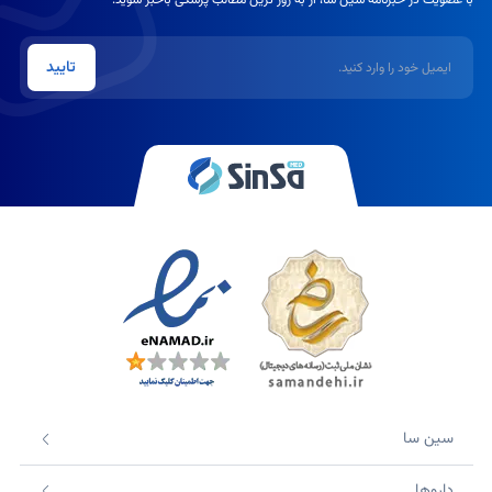
ایمیل
تایید
سین سا
داروها