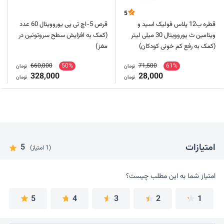
5
قطره ب12 پلاس فولیک اسید و
قرص 5-اچ تی پی یوروویتال 60 عدد
ویتامین ث یوروویتال 30 میلی لیتر
(کمک به افزایش سطح سروتونین در
(کمک به رفع کم خونی کودکان)
مغز)
660,000
50%
71,500
61%
تومان
تومان
328,000
28,000
تومان
تومان
امتیازات
5
(1 امتیاز)
امتیاز شما به این مطلب چیست؟
امتیاز شما به این مطلب چیست؟
5
4
3
2
1