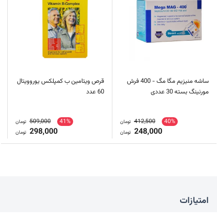
ساشه منیزیم مگا مگ - 400 فرش
قرص ویتامین ب کمپلکس یوروویتال
مورنینگ بسته 30 عددی
60 عدد
509,000
41%
412,500
40%
تومان
تومان
298,000
248,000
تومان
تومان
امتیازات