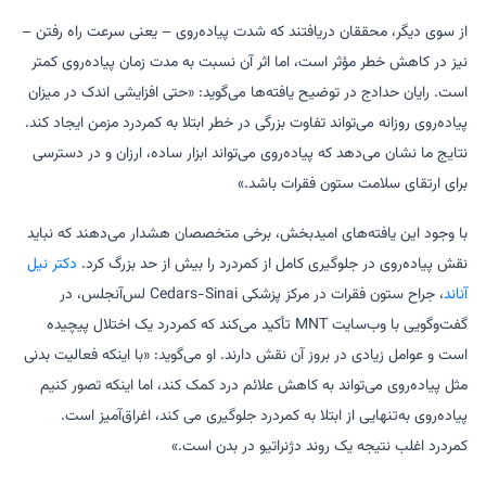
از سوی دیگر، محققان دریافتند که شدت پیاده‌روی – یعنی سرعت راه رفتن –
نیز در کاهش خطر مؤثر است، اما اثر آن نسبت به مدت زمان پیاده‌روی کمتر
است. رایان حدادج در توضیح یافته‌ها می‌گوید: «حتی افزایشی اندک در میزان
پیاده‌روی روزانه می‌تواند تفاوت بزرگی در خطر ابتلا به کمردرد مزمن ایجاد کند.
نتایج ما نشان می‌دهد که پیاده‌روی می‌تواند ابزار ساده، ارزان و در دسترسی
برای ارتقای سلامت ستون فقرات باشد.»
با وجود این یافته‌های امیدبخش، برخی متخصصان هشدار می‌دهند که نباید
نقش پیاده‌روی در جلوگیری کامل از کمردرد را بیش از حد بزرگ کرد.
دکتر نیل
آناند
، جراح ستون فقرات در مرکز پزشکی Cedars-Sinai لس‌آنجلس، در
گفت‌وگویی با وب‌سایت MNT تأکید می‌کند که کمردرد یک اختلال پیچیده
است و عوامل زیادی در بروز آن نقش دارند. او می‌گوید: «با اینکه فعالیت بدنی
مثل پیاده‌روی می‌تواند به کاهش علائم درد کمک کند، اما اینکه تصور کنیم
پیاده‌روی به‌تنهایی از ابتلا به کمردرد جلوگیری می کند، اغراق‌آمیز است.
کمردرد اغلب نتیجه یک روند دژنراتیو در بدن است.»