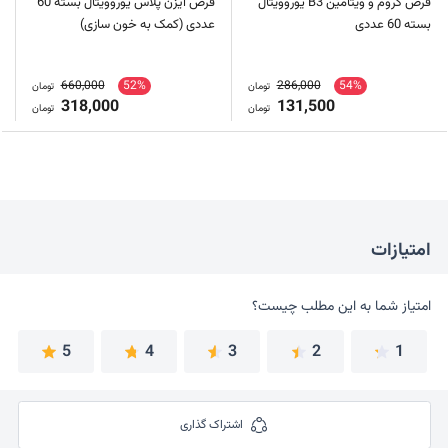
قرص کروم و ویتامین B3 یوروویتال
قرص آیزن پلاس یوروویتال بسته 60
بسته 60 عددی
عددی (کمک به خون سازی)
660,000
52%
286,000
54%
تومان
تومان
318,000
131,500
تومان
تومان
امتیازات
امتیاز شما به این مطلب چیست؟
امتیاز شما به این مطلب چیست؟
5
4
3
2
1
اشتراک گذاری