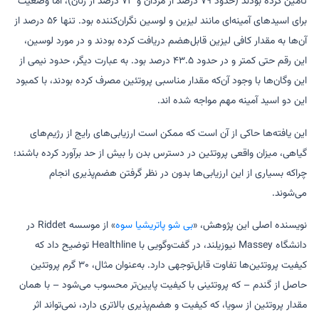
تأمین کرده بودند (حدود ۷۹ درصد از مردان و ۷۳ درصد از زنان)، اما وضعیت
برای اسیدهای آمینه‌ای مانند لیزین و لوسین نگران‌کننده بود. تنها ۵۶ درصد از
آن‌ها به مقدار کافی لیزین قابل‌هضم دریافت کرده بودند و در مورد لوسین،
این رقم حتی کمتر و در حدود ۴۳.۵ درصد بود. به عبارت دیگر، حدود نیمی از
این وگان‌ها با وجود آن‌که مقدار مناسبی پروتئین مصرف کرده بودند، با کمبود
این دو اسید آمینه مهم مواجه شده اند.
این یافته‌ها حاکی از آن است که ممکن است ارزیابی‌های رایج از رژیم‌های
گیاهی، میزان واقعی پروتئین در دسترس بدن را بیش از حد برآورد کرده باشند؛
چراکه بسیاری از این ارزیابی‌ها بدون در نظر گرفتن هضم‌پذیری انجام
می‌شوند.
نویسنده اصلی این پژوهش، «
بی شو پاتریشیا سوه
» از موسسه Riddet در
دانشگاه Massey نیوزیلند، در گفت‌وگویی با Healthline توضیح داد که
کیفیت پروتئین‌ها تفاوت قابل‌توجهی دارد. به‌عنوان مثال، ۳۰ گرم پروتئین
حاصل از گندم – که پروتئینی با کیفیت پایین‌تر محسوب می‌شود – با همان
مقدار پروتئین از سویا، که کیفیت و هضم‌پذیری بالاتری دارد، نمی‌تواند اثر