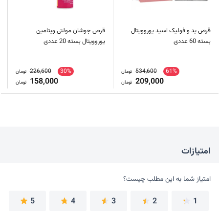
قرص ید و فولیک اسید یوروویتال
قرص جوشان مولتی ویتامین
بسته 60 عددی
یوروویتال بسته 20 عددی
226,600
30%
534,600
61%
تومان
تومان
158,000
209,000
تومان
تومان
امتیازات
امتیاز شما به این مطلب چیست؟
امتیاز شما به این مطلب چیست؟
5
4
3
2
1