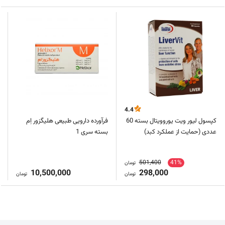
4.4
کپسول لیور ویت یوروویتال بسته 60
فرآورده دارویی طبیعی هلیگزور اِم
عددی (حمایت از عملکرد کبد)
بسته سری 1
501,400
41%
تومان
10,500,000
298,000
تومان
تومان