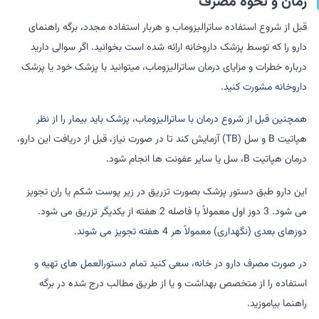
زمان و نحوه مصرف
قبل از شروع استفاده ساترالیزوماب و هربار استفاده مجدد، برگه راهنمای
دارو را که توسط پزشک داروخانه ارائه شده است بخوانید. اگر سوالی دارید
درباره خطرات و مزایای درمان ساترالیزوماب، می­توانید با پزشک خود یا پزشک
داروخانه مشورت کنید.
همچنین قبل از شروع درمان با ساترالیزوماب، پزشک باید بیمار را از نظر
هپاتیت B و سل (TB) آزمایش کند تا در صورت نیاز، قبل از دریافت این دارو،
درمان هپاتیت B، سل یا سایر عفونت ها انجام شود.
این دارو طبق دستور پزشک بصورت تزریق در زیر پوست شکم یا ران تجویز
می شود. 3 دوز اول معمولاً با فاصله 2 هفته از یکدیگر تزریق می شود.
دوزهای بعدی (نگهداری) معمولاً هر 4 هفته تجویز می شوند.
در صورت مصرف دارو در خانه، سعی کنید تمام دستورالعمل های تهیه و
استفاده را از متخصص بهداشت و یا از طریق مطالب درج شده در برگه
راهنما بیاموزید.