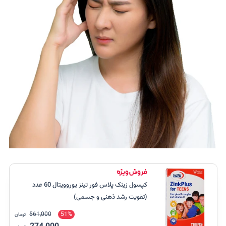
کپسول زینک پلاس فور تینز یوروویتال 60 عدد
(تقویت رشد ذهنی و جسمی)
561,000
51%
تومان