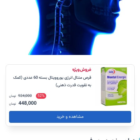
قرص منتال انرژی یوروویتال بسته 60 عددی (کمک
به تقویت قدرت ذهنی)
924,000
52%
تومان
448,000
تومان
مشاهده و خرید