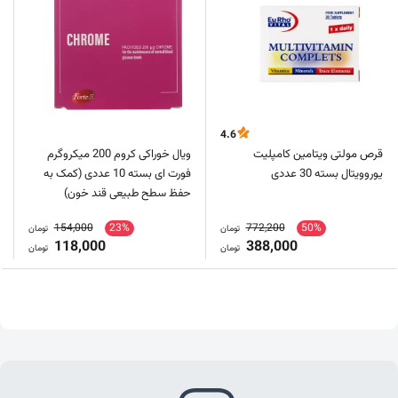
4.6
قرص مولتی ویتامین کامپلیت
ویال خوراکی کروم 200 میکروگرم
یوروویتال بسته 30 عددی
فورت ای بسته 10 عددی (کمک به
حفظ سطح طبیعی قند خون)
154,000
23%
772,200
50%
تومان
تومان
118,000
388,000
تومان
تومان